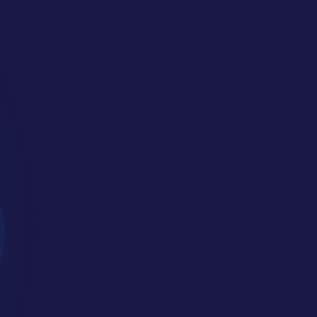
i Kami
 kami di hari dan jam
berikut:
6:00 (Hari Sabtu &
34346
onesia.sch.id
t. 12 Suite 5 – 7,
 Letjen S. Parman Kav