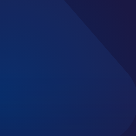
Hubung
Silakan menghubungi
kerja melalui kontak 
Jam Kerja: 8:30 – 1
Minggu Tutup)
Telepon: (021) 290
Email:
info@skkkind
Alamat: APL Tower L
Podomoro City, Jl.