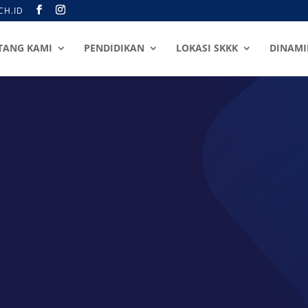
CH.ID
TANG KAMI
PENDIDIKAN
LOKASI SKKK
DINAMI
KANTOR PUSAT
am Kudus Ce