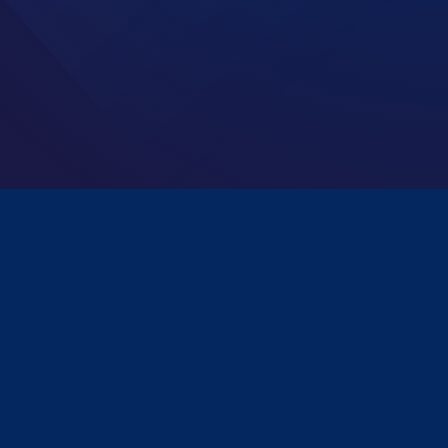
 Jakarta Barat 11470.
h.id