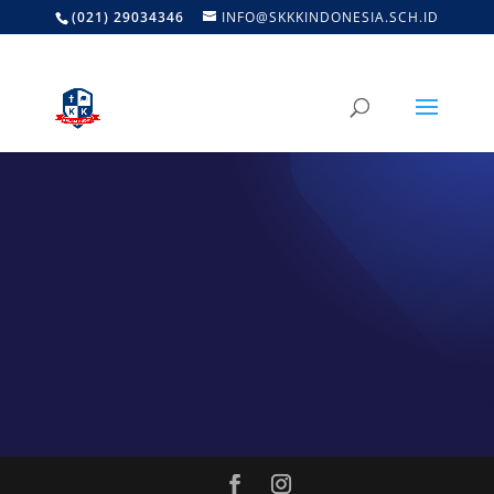
(021) 29034346
INFO@SKKKINDONESIA.SCH.ID
DINAMIKA SEKOLAH
Kegiatan
Halaman ini masih kosong!