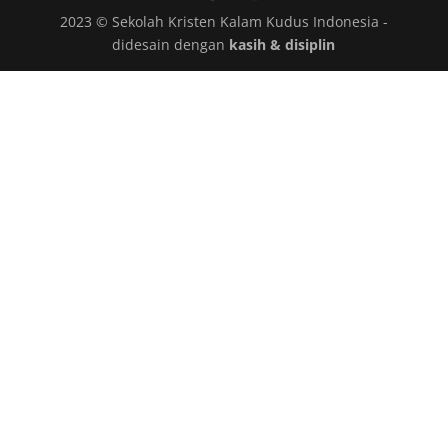
2023 © Sekolah Kristen Kalam Kudus Indonesia -
didesain dengan
kasih & disiplin