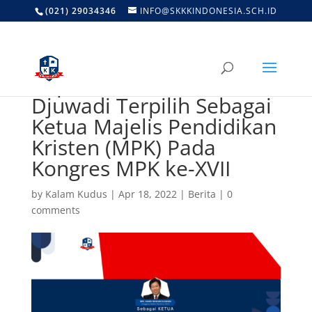
(021) 29034346
INFO@SKKKINDONESIA.SCH.ID
Bapak Handi Irawan
Djuwadi Terpilih Sebagai
Ketua Majelis Pendidikan
Kristen (MPK) Pada
Kongres MPK ke-XVII
by
Kalam Kudus
|
Apr 18, 2022
|
Berita
|
0
comments