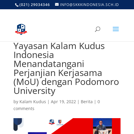
(021) 29034346
INFO@SKKKINDONESIA.SCH.ID
Yayasan Kalam Kudus
Indonesia
Menandatangani
Perjanjian Kerjasama
(MoU) dengan Podomoro
University
by
Kalam Kudus
|
Apr 19, 2022
|
Berita
|
0
comments