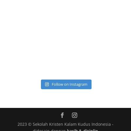
Follow on Instagram
2023 © Sekolah Kristen Kalam Kudus Indonesia -
didesain dengan
kasih & disiplin