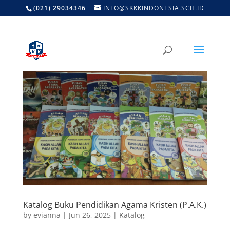
(021) 29034346
INFO@SKKKINDONESIA.SCH.ID
Katalog Buku Pendidikan Agama Kristen (P.A.K.)
by
evianna
|
Jun 26, 2025
|
Katalog