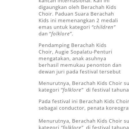
kancah internasional. Kali ini
digaungkan oleh Berachah Kids
Choir. Paduan Suara Berachah
Kids ini memenangkan 2 medali
emas untuk kategori
“children”
dan “
folklore”
.
Pendamping Berachah Kids
Choir, Augie Sopalatu-Penturi
mengatakan, anak asuhnya
berhasil memukau penonton dan
dewan juri pada festival tersebut
Menurutnya, Berachah Kids Choir sud
kategori
“folklore”
di festival tahuna
Pada festival ini Berachah Kids Cho
sebagai conductor, penata koreografi
Menurutnya, Berachah Kids Choir sud
kategori
“folklore”
di festival tahuna