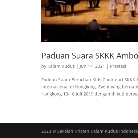
Paduan Suara SKKK Ambo
by
Kalam Kudus
|
Jun 14, 2021
|
Prestasi
Paduan Suara Berachah Kids Choir dari SKKK
internasional di Hongkong. Event yang berna
Hongkong 13-18 Juli 2019 dengan diikuti perwak
2023 © Sekolah Kristen Kalam Kudus Indonesi