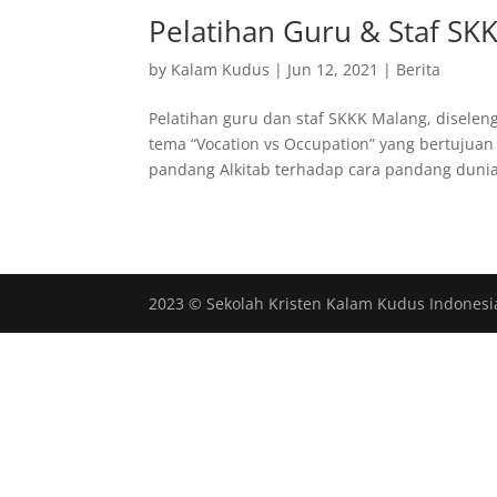
Pelatihan Guru & Staf SK
by
Kalam Kudus
|
Jun 12, 2021
|
Berita
Pelatihan guru dan staf SKKK Malang, diselen
tema “Vocation vs Occupation” yang bertuju
pandang Alkitab terhadap cara pandang dunia 
2023 © Sekolah Kristen Kalam Kudus Indonesi