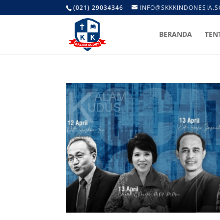
(021) 29034346
INFO@SKKKINDONESIA.S
BERANDA
TEN