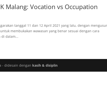
KK Malang: Vocation vs Occupation
ggarakan tanggal 11 dan 12 April 2021 yang lalu, dengan mengusu
an untuk membukakan wawasan yang benar sesuai dengan cara
di dalam...
a - didesain dengan
kasih & disiplin