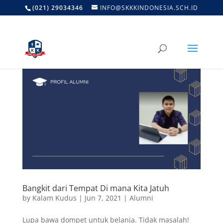
(021) 29034346
INFO@SKKKINDONESIA.SCH.ID
Bangkit dari Tempat Di mana Kita Jatuh
by
Kalam Kudus
|
Jun 7, 2021
|
Alumni
Lupa bawa dompet untuk belanja. Tidak masalah!